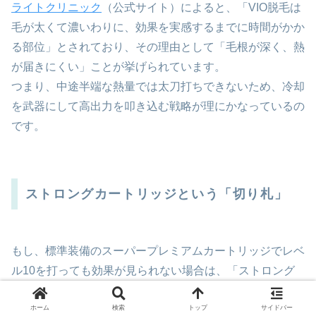
ライトクリニック
（公式サイト）によると、「VIO脱毛は
毛が太くて濃いわりに、効果を実感するまでに時間がかか
る部位」とされており、その理由として「毛根が深く、熱
が届きにくい」ことが挙げられています。
つまり、中途半端な熱量では太刀打ちできないため、冷却
を武器にして高出力を叩き込む戦略が理にかなっているの
です。
ストロングカートリッジという「切り札」
もし、標準装備のスーパープレミアムカートリッジでレベ
ル10を打っても効果が見られない場合は、「ストロング
カートリッジ」の導入を検討すべきです。
これはケノンの中で最も威力が高いカートリッジで、特に
ホーム
検索
トップ
サイドバー